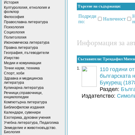
История
Търсене на съдържащи:
Културология, етнология и
фолклор
Подреди
Н
Философия
Наличност
по:
н
Православна литература
Психология
Социология
Политология
Информация за ав
Икономическа литература
Правна литература
География, пътеводители
Изкуство
Съставители: Трендафил Митев
Медии и комуникации
Точни науки, техника
1.
110 години о
Спорт, хоби
българската 
Здравна и медицинска
Букурещ (187
литература
Кулинарна литература
Раздел:
Бълга
Речници,справочници,
Издателство:
Симол
енциклопедии
Компютърна литература
Библиофилски издания
Календари, сувенири
Езотерика, духовни учения
Учебна литература, Педагогика
Земеделие и животновъдство.
Биология