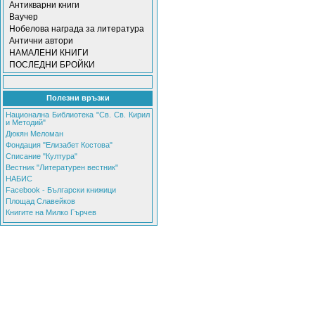
Антикварни книги
Ваучер
Нобелова награда за литература
Антични автори
НАМАЛЕНИ КНИГИ
ПОСЛЕДНИ БРОЙКИ
Полезни връзки
Национална Библиотека "Св. Св. Кирил
и Методий"
Дюкян Меломан
Фондация "Елизабет Костова"
Списание "Култура"
Вестник "Литературен вестник"
НАБИС
Facebook - Български книжици
Площад Славейков
Книгите на Милко Гърчев