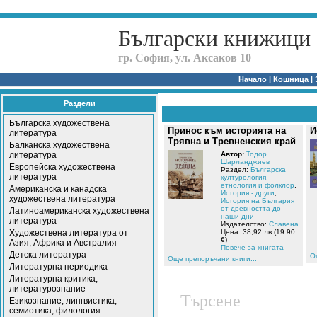
Български книжици
гр. София, ул. Аксаков 10
Начало
|
Кошница
|
Раздели
Българска художествена
Принос към историята на
И
литература
Трявна и Тревненския край
Балканска художествена
литература
Автор:
Тодор
Шарланджиев
Европейска художествена
Раздел:
Българска
литература
културология,
етнология и фолклор
,
Американска и канадска
История - други
,
художествена литература
История на България
от древността до
Латиноамериканска художествена
наши дни
литература
Издателство:
Славена
Художествена литература от
Цена: 38,92 лв (19.90
€)
Азия, Африка и Австралия
Повече за книгата
Детска литература
О
Още препоръчани книги...
Литературна периодика
Литературна критика,
литературознание
Търсене
Езикознание, лингвистика,
семиотика, филология