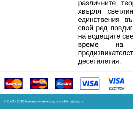
различните те
хвърля светли
единствения въ
свой ред повдиг
на водещите све
време на н
предизвика
десетилетия.
© 2003 - 2012 Български книжици,
office@knigabg.com