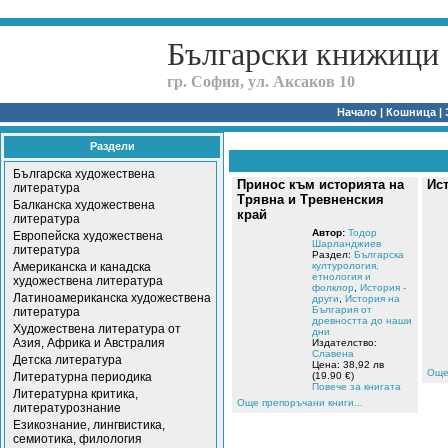
Български книжици
гр. София, ул. Аксаков 10
Начало
|
Кошница
|
Раздели
Българска художествена
Принос към историята на
Ис
литература
Трявна и Тревненския
Балканска художествена
край
литература
Автор:
Тодор
Европейска художествена
Шарланджиев
литература
Раздел:
Българска
Американска и канадска
културология,
етнология и
художествена литература
фолклор
,
История -
Латиноамериканска художествена
други
,
История на
България от
литература
древността до наши
Художествена литература от
дни
Азия, Африка и Австралия
Издателство:
Славена
Детска литература
Цена: 38,92 лв
Още 
Литературна периодика
(19.90 €)
Повече за книгата
Литературна критика,
Още препоръчани книги...
литературознание
Езикознание, лингвистика,
семиотика, филология