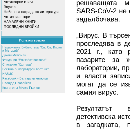
решаващата м
Антикварни книги
Ваучер
SARS-CoV-2 не с
Нобелова награда за литература
Антични автори
задълбочава.
НАМАЛЕНИ КНИГИ
ПОСЛЕДНИ БРОЙКИ
„Вирус. В търсе
Полезни връзки
проследява в д
Национална Библиотека "Св. Св. Кирил
2021 г., като 
и Методий"
Дюкян Меломан
пазарите за 
Фондация "Елизабет Костова"
Списание "Култура"
лаборатории, пр
Вестник "Литературен вестник"
НАБИС
и власти запис
Facebook - Български книжици
могат да се из
Площад Славейков
Книгите на Милко Гърчев
самия вирус.
Резултатът 
детективска ист
в загадката, 