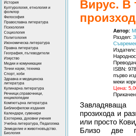
Вирус. В
История
Културология, етнология и
фолклор
произход
Философия
Православна литература
Психология
Автор:
М
Социология
Раздел:
З
Политология
Съвремен
Икономическа литература
Правна литература
Издателс
География, пътеводители
Народнос
Изкуство
Преводач
Медии и комуникации
ISBN: 97
Точни науки, техника
Спорт, хоби
първо изд
Здравна и медицинска
меки кори
литература
Цена: 5,0
Кулинарна литература
Речници,справочници,
Прикачен
енциклопедии
Компютърна литература
Завладяваща 
Библиофилски издания
прозихода и ра
Календари, сувенири
Езотерика, духовни учения
или просто Кови
Учебна литература, Педагогика
Близо две г
Земеделие и животновъдство.
Биология